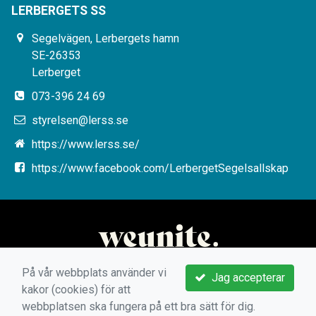
LERBERGETS SS
Segelvägen, Lerbergets hamn
SE-26353
Lerberget
073-396 24 69
styrelsen@lerss.se
https://www.lerss.se/
https://www.facebook.com/LerbergetSegelsallskap
På vår webbplats använder vi
Jag accepterar
kakor (cookies) för att
webbplatsen ska fungera på ett bra sätt för dig.