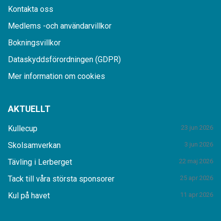
Kontakta oss
Medlems -och användarvillkor
Bokningsvillkor
Dataskyddsförordningen (GDPR)
Mer information om cookies
AKTUELLT
Kullecup
23 jun 2026
Skolsamverkan
3 jun 2026
Tävling i Lerberget
22 maj 2026
Tack till våra största sponsorer
25 apr 2026
Kul på havet
11 apr 2026